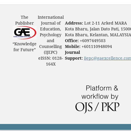
The
International
Publisher
Journal of
Address:
Lot 2-11 Arked MARA
Education,
Kota Bharu, Jalan Dato Pati, 1500
Psychology
Kota Bharu, Kelantan, MALAYSI
and
Office:
+6097449503
“Knowledge
Counselling
Mobile:
+601110948094
for Future”
(IJEPC)
Journal
eISSN: 0128-
Support:
ijepc@gaexcellence.co
164X