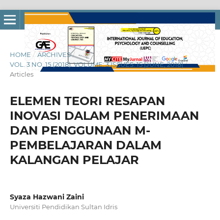
HOME
/
ARCHIVES
/
VOL. 3 NO. 15 (2018): VOLUME: 3 ISSUES: 15 [JUNE, 2018]
/
Articles
ELEMEN TEORI RESAPAN
INOVASI DALAM PENERIMAAN
DAN PENGGUNAAN M-
PEMBELAJARAN DALAM
KALANGAN PELAJAR
Syaza Hazwani Zaini
Universiti Pendidikan Sultan Idris