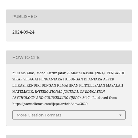
PUBLISHED
2024-09-24
HOW TO CITE
Zulianis Alias, Mohd Fairuz Jafar, & Marini Kasim. (2024). PENGARUH
SIKAP SEBAGAI PENGANTARA HUBUNGAN DI ANTARA ASPEK
EFIKASI KENDIRI DENGAN KEMAHIRAN PENYELESAIAN MASALAH
MATEMATIK.
INTERNATIONAL JOURNAL OF EDUCATION,
PSYCHOLOGY AND COUNSELLING (IJEPC)
,
8
(49). Retrieved from
https://gaexcellence.com/ijepc/article/view/3620
More Citation Formats