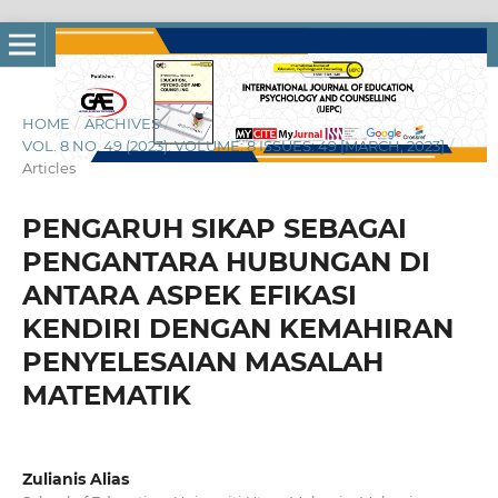
HOME
/
ARCHIVES
/
VOL. 8 NO. 49 (2023): VOLUME: 8 ISSUES: 49 [MARCH, 2023]
/
Articles
PENGARUH SIKAP SEBAGAI
PENGANTARA HUBUNGAN DI
ANTARA ASPEK EFIKASI
KENDIRI DENGAN KEMAHIRAN
PENYELESAIAN MASALAH
MATEMATIK
Zulianis Alias