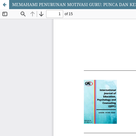
MEMAHAMI PENURUNAN MOTIVASI GURU: PUNCA DAN K