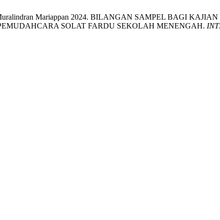
apuni and Muralindran Mariappan 2024. BILANGAN SAMPEL B
 PEMUDAHCARA SOLAT FARDU SEKOLAH MENENGAH.
IN