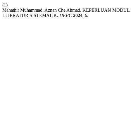
(1)
Mahathir Muhammad; Aznan Che Ahmad. KEPERLUAN MOD
LITERATUR SISTEMATIK.
IJEPC
2024
,
6
.