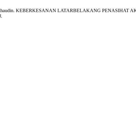
Fahmee Bahaudin. KEBERKESANAN LATARBELAKANG PENASIHA
8
.