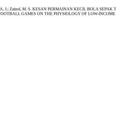
.; Abd Jalil, A. J.; Zainol, M. S. KESAN PERMAINAN KECIL 
D FOOTBALL GAMES ON THE PHYSIOLOGY OF LOW-INCOME 