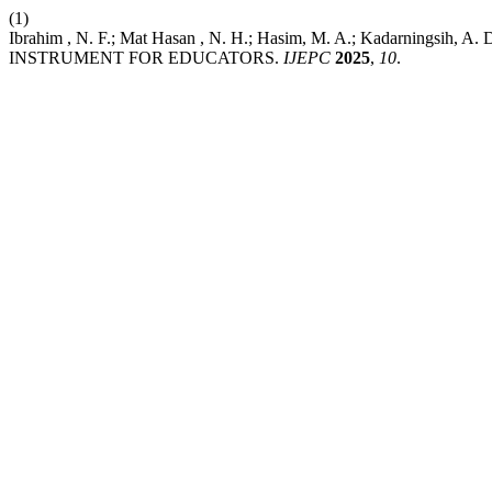
(1)
Ibrahim , N. F.; Mat Hasan , N. H.; Hasim, M. A.; Kadarn
INSTRUMENT FOR EDUCATORS.
IJEPC
2025
,
10
.