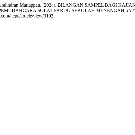
puni, & Muralindran Mariappan. (2024). BILANGAN SAMPEL 
 PEMUDAHCARA SOLAT FARDU SEKOLAH MENENGAH.
IN
e.com/ijepc/article/view/3192