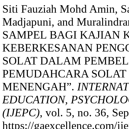
Siti Fauziah Mohd Amin, S
Madjapuni, and Muralind
SAMPEL BAGI KAJIAN 
KEBERKESANAN PENG
SOLAT DALAM PEMBE
PEMUDAHCARA SOLAT
MENENGAH”.
INTERNAT
EDUCATION, PSYCHOLO
(IJEPC)
, vol. 5, no. 36, Se
https://gaexcellence.com/ij