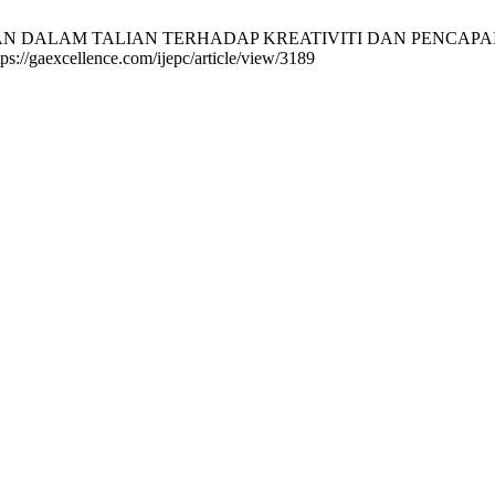
G SARAN DALAM TALIAN TERHADAP KREATIVITI DAN PENCA
tps://gaexcellence.com/ijepc/article/view/3189