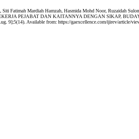
nuddin, Siti Fatimah Mardiah Hamzah, Hasmida Mohd Noor, Ruzaid
ERJA PEJABAT DAN KAITANNYA DENGAN SIKAP, BUDA
];5(14). Available from: https://gaexcellence.com/ijirev/article/vi