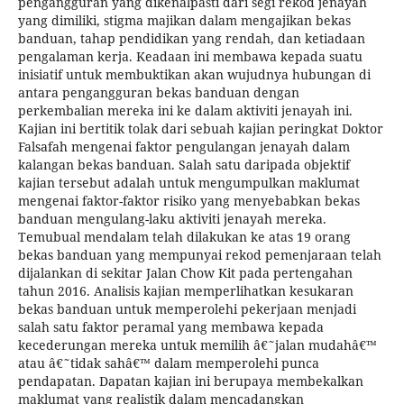
pengangguran yang dikenalpasti dari segi rekod jenayah
yang dimiliki, stigma majikan dalam mengajikan bekas
banduan, tahap pendidikan yang rendah, dan ketiadaan
pengalaman kerja. Keadaan ini membawa kepada suatu
inisiatif untuk membuktikan akan wujudnya hubungan di
antara pengangguran bekas banduan dengan
perkembalian mereka ini ke dalam aktiviti jenayah ini.
Kajian ini bertitik tolak dari sebuah kajian peringkat Doktor
Falsafah mengenai faktor pengulangan jenayah dalam
kalangan bekas banduan. Salah satu daripada objektif
kajian tersebut adalah untuk mengumpulkan maklumat
mengenai faktor-faktor risiko yang menyebabkan bekas
banduan mengulang-laku aktiviti jenayah mereka.
Temubual mendalam telah dilakukan ke atas 19 orang
bekas banduan yang mempunyai rekod pemenjaraan telah
dijalankan di sekitar Jalan Chow Kit pada pertengahan
tahun 2016. Analisis kajian memperlihatkan kesukaran
bekas banduan untuk memperolehi pekerjaan menjadi
salah satu faktor peramal yang membawa kepada
kecederungan mereka untuk memilih â€˜jalan mudahâ€™
atau â€˜tidak sahâ€™ dalam memperolehi punca
pendapatan. Dapatan kajian ini berupaya membekalkan
maklumat yang realistik dalam mencadangkan