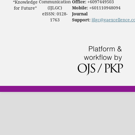
Communication
Office:
+6097449503
“Knowledge
(IJLGC)
Mobile:
+601110948094
for Future”
eISSN: 0128-
Journal
1763
Support:
ijlgc@gaexcellence.