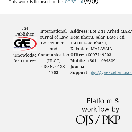
This work is licensed under
CC BY 4.0
The
International
Address:
Lot 2-11 Arked MAR
Publisher
Journal of Law,
Kota Bharu, Jalan Dato Pati,
Government
15000 Kota Bharu,
and
Kelantan, MALAYSIA
Communication
Office:
+6097449503
“Knowledge
(IJLGC)
Mobile:
+601110948094
for Future”
eISSN: 0128-
Journal
1763
Support:
ijlgc@gaexcellence.