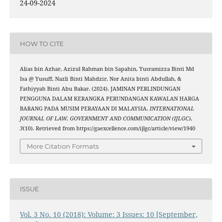
24-09-2024
HOW TO CITE
Alias bin Azhar, Azizul Rahman bin Sapahin, Yusramizza Binti Md
Isa @ Yusuff, Nazli Binti Mahdzir, Nor Anita binti Abdullah, &
Fathiyyah Binti Abu Bakar. (2024). JAMINAN PERLINDUNGAN
PENGGUNA DALAM KERANGKA PERUNDANGAN KAWALAN HARGA
BARANG PADA MUSIM PERAYAAN DI MALAYSIA.
INTERNATIONAL
JOURNAL OF LAW, GOVERNMENT AND COMMUNICATION (IJLGC)
,
3
(10). Retrieved from https://gaexcellence.com/ijlgc/article/view/1940
More Citation Formats
ISSUE
Vol. 3 No. 10 (2018): Volume: 3 Issues: 10 [September,