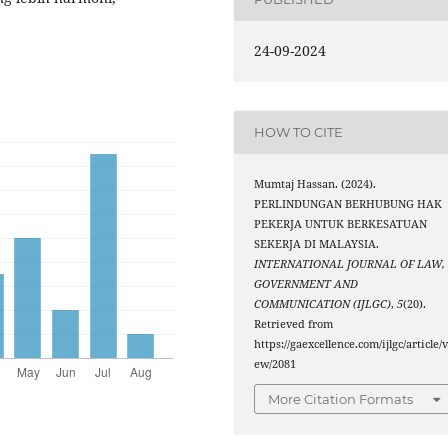
24-09-2024
HOW TO CITE
Mumtaj Hassan. (2024).
PERLINDUNGAN BERHUBUNG HAK
PEKERJA UNTUK BERKESATUAN
SEKERJA DI MALAYSIA.
INTERNATIONAL JOURNAL OF LAW,
GOVERNMENT AND
COMMUNICATION (IJLGC)
,
5
(20).
Retrieved from
https://gaexcellence.com/ijlgc/article/v
ew/2081
More Citation Formats