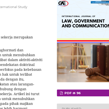
ternational Study
 sekerja merupakan
enghormati dan
an untuk menubuhkan
bat dalam aktiviti-aktiviti
 pendekatan doktrinal
berfokus pada kebebasan
n hak untuk terlibat
nada dengan itu,
katan atau larangan-
erhubung dengan
PDF
96
sekerja. Artikel ini turut
ja untuk menubuhkan
ipada pihak majikan
g lebih harmoni,
PUBLISHED