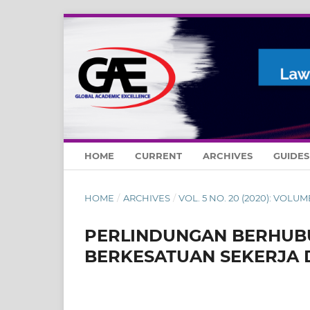
HOME
CURRENT
ARCHIVES
GUIDE
HOME
/
ARCHIVES
/
VOL. 5 NO. 20 (2020): VOLUM
PERLINDUNGAN BERHUB
BERKESATUAN SEKERJA D