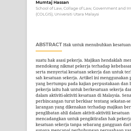
Mumtaj Hassan
School of Law, Collage of Law, Government and In
(COLGIS), Universiti Utara Malaysi
ABSTRACT
Hak untuk menubuhkan kesatuan
suatu hak asasi pekerja. Majikan hendaklah m
mendokong nikmat pekerja terhadap kebebas
serta menyertai kesatuan sekerja dan untuk terli
sah kesatuan sekerja. Artikel ini menggunakan
yang bertumpu pada kajian perpustakaan dan 
pekerja iaitu hak untuk berkesatuan sekerja da
dalam aktiviti-aktiviti kesatuan di Malaysia. Se
perbincangan turut berkisar tentang sekatan-se
larangan yang dikenakan terhadap majikan b
penglibatan ahli dalam aktivit-aktivitii kesatuan 
mencadangkan untuk pengiktirafan hak peker
kesatuan sekerja tanpa sebarang gangguan dar
supaya mencapai perhubungan perusahaan yan