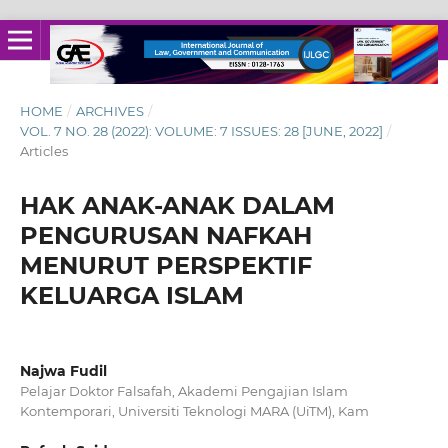
HOME
/
ARCHIVES
/
VOL. 7 NO. 28 (2022): VOLUME: 7 ISSUES: 28 [JUNE, 2022]
/
Articles
HAK ANAK-ANAK DALAM
PENGURUSAN NAFKAH
MENURUT PERSPEKTIF
KELUARGA ISLAM
Najwa Fudil
Pelajar Doktor Falsafah, Akademi Pengajian Islam
Kontemporari, Universiti Teknologi MARA (UiTM), Kam