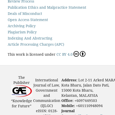
Review Process
Publication Ethics and Malpractice Statement
Deals of Misconduct
Open Access Statement
Archiving Policy
Plagiarism Policy
Indexing And Abstracting
Article Processing Charges (APC)
This work is licensed under
CC BY 4.0
The
International
Address:
Lot 2-11 Arked MAR
Publisher
Journal of Law,
Kota Bharu, Jalan Dato Pati,
Government
15000 Kota Bharu,
and
Kelantan, MALAYSIA
Communication
Office:
+6097449503
“Knowledge
(IJLGC)
Mobile:
+601110948094
for Future”
eISSN: 0128-
Journal