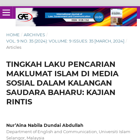
HOME
/
ARCHIVES
/
VOL. 9 NO. 35 (2024): VOLUME: 9 ISSUES: 35 [MARCH, 2024]
/
Articles
TINGKAH LAKU PENCARIAN
MAKLUMAT ISLAM DI MEDIA
SOSIAL DALAM KALANGAN
SAUDARA BAHARU: KAJIAN
RINTIS
Nur’Aina Nabila Dundai Abdullah
Department of English and Communication, Universiti Islam
Selangor, Malaysia