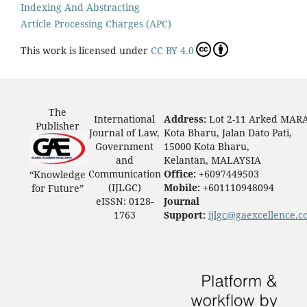
Indexing And Abstracting
Article Processing Charges (APC)
This work is licensed under
CC BY 4.0
The
International
Address:
Lot 2-11 Arked MAR
Publisher
Journal of Law,
Kota Bharu, Jalan Dato Pati,
Government
15000 Kota Bharu,
and
Kelantan, MALAYSIA
Communication
Office:
+6097449503
“Knowledge
(IJLGC)
Mobile:
+601110948094
for Future”
eISSN: 0128-
Journal
1763
Support:
ijlgc@gaexcellence.