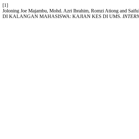
[1]
Joloning Joe Majambu, Mohd. Azri Ibrahim, Romzi Atio
DI KALANGAN MAHASISWA: KAJIAN KES DI UMS.
INTER