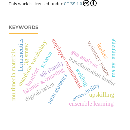
This work is licensed under
CC BY 4.0
KEYWORDS
employee commitment
malay language
hermeneutics
mandarin vocabulary
visionary leader
leaders
3g smaw
gap analysis
multimedia materials
science
transformation leader
sjk (tamil)
islamic accounting
beaufort
welding
uitm students
digitalization
accessibility
upskilling
ensemble learning