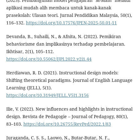
(2025). Pembangunan model pengajaran “M-Mam” melalui
aplikasi mudah alih membaca untuk kanak-kanak
prasekolah: Ulasan teori. Jurnal Pendidikan Malaysia, 50(1),
116–132.
https://doi.org/10.17576/JPEN-2025-50.01-11
Devanda, B., Suhaili, N., & Afnita, N. (2022). Pemikiran
behaviorisme dan implikasinya terhadap pembelajaran.
Ikhtisar, 2(1), 105–112.
https://doi.org/10.55062/IJPI.2022.v2i1.44
Herdiawan, R. D. (2021). Instructional design models:
Shifting theoretical paradigms. Journal of English Language
Learning (JELL), 5(1).
https://doi.org/10.31949/JELL.V5I1.3156
Ilie, V. (2022). New influences and highlights in instructional
design. Revista de Pedagogie – Journal of Pedagogy, 80(1),
83–103.
https://doi.org/10.26755/RevPed/2022.1/83
Juraganda, C. S. S., Laowo, N., Butar-Butar, N. F.,