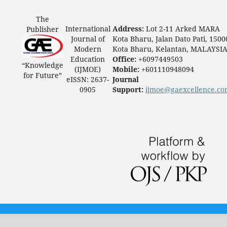
The
International
Address:
Lot 2-11 Arked MARA
Publisher
Journal of
Kota Bharu, Jalan Dato Pati, 1500
Modern
Kota Bharu, Kelantan, MALAYSI
Education
Office:
+6097449503
“Knowledge
(IJMOE)
Mobile:
+601110948094
for Future”
eISSN: 2637-
Journal
0905
Support:
ijmoe@gaexcellence.c