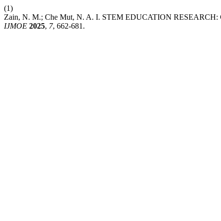
(1)
Zain, N. M.; Che Mut, N. A. I. STEM EDUCATION RESEA
IJMOE
2025
,
7
, 662-681.