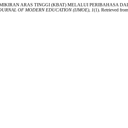
 (2024). PEMIKIRAN ARAS TINGGI (KBAT) MELALUI PERIBA
OURNAL OF MODERN EDUCATION (IJMOE)
,
1
(1). Retrieved fro