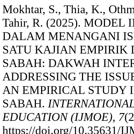
Mokhtar, S., Thia, K., Othm
Tahir, R. (2025). MOD
DALAM MENANGANI IS
SATU KAJIAN EMPIRIK
SABAH: DAKWAH INTE
ADDRESSING THE ISSU
AN EMPIRICAL STUDY 
SABAH.
INTERNATIONA
EDUCATION (IJMOE)
,
7
(2
https://doi.org/10.35631/