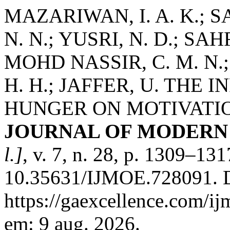
MAZARIWAN, I. A. K.; 
N. N.; YUSRI, N. D.; SA
MOHD NASSIR, C. M. N.
H. H.; JAFFER, U. THE
HUNGER ON MOTIVATI
JOURNAL OF MODERN 
l.]
, v. 7, n. 28, p. 1309–13
10.35631/IJMOE.728091. D
https://gaexcellence.com/ij
em: 9 aug. 2026.