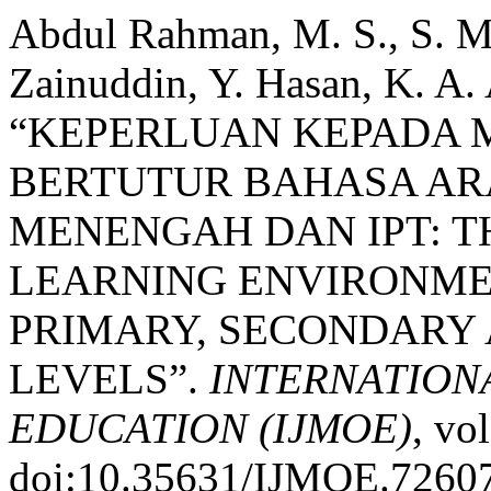
Abdul Rahman, M. S., S. M
Zainuddin, Y. Hasan, K. A. A
“KEPERLUAN KEPADA 
BERTUTUR BAHASA ARA
MENENGAH DAN IPT: T
LEARNING ENVIRONME
PRIMARY, SECONDARY
LEVELS”.
INTERNATION
EDUCATION (IJMOE)
, vo
doi:10.35631/IJMOE.7260