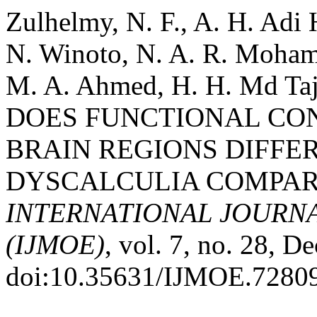
Zulhelmy, N. F., A. H. Adi H
N. Winoto, N. A. R. Moham
M. A. Ahmed, H. H. Md Taj
DOES FUNCTIONAL CO
BRAIN REGIONS DIFFER
DYSCALCULIA COMPARE
INTERNATIONAL JOURN
(IJMOE)
, vol. 7, no. 28, D
doi:10.35631/IJMOE.7280