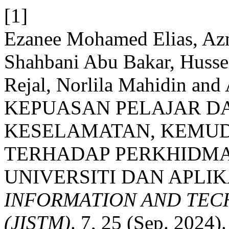
[1]
Ezanee Mohamed Elias, A
Shahbani Abu Bakar, Huss
Rejal, Norlila Mahidin an
KEPUASAN PELAJAR D
KESELAMATAN, KEMU
TERHADAP PERKHIDM
UNIVERSITI DAN APLIK
INFORMATION AND TE
(JISTM)
. 7, 25 (Sep. 2024).