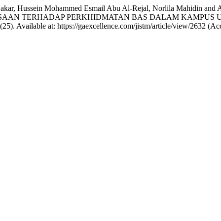
akar, Hussein Mohammed Esmail Abu Al-Rejal, Norlila Mahidin
AN TERHADAP PERKHIDMATAN BAS DALAM KAMPUS UNIV
7(25). Available at: https://gaexcellence.com/jistm/article/view/2632 (A