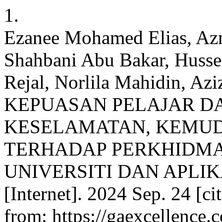
1.
Ezanee Mohamed Elias, A
Shahbani Abu Bakar, Huss
Rejal, Norlila Mahidin, A
KEPUASAN PELAJAR D
KESELAMATAN, KEMU
TERHADAP PERKHIDM
UNIVERSITI DAN APLIKA
[Internet]. 2024 Sep. 24 [c
from: https://gaexcellence.