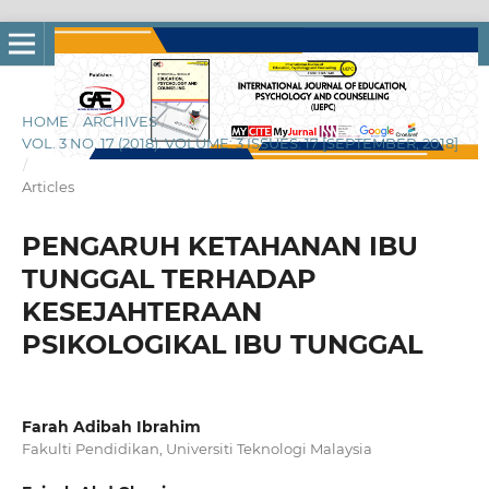
HOME
/
ARCHIVES
/
VOL. 3 NO. 17 (2018): VOLUME: 3 ISSUES: 17 [SEPTEMBER, 2018]
/
Articles
PENGARUH KETAHANAN IBU
TUNGGAL TERHADAP
KESEJAHTERAAN
PSIKOLOGIKAL IBU TUNGGAL
Farah Adibah Ibrahim
Fakulti Pendidikan, Universiti Teknologi Malaysia