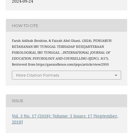
2024-09-24
HOW TO CITE
Farah Adibah Ibrahim, & Faizah Abd Ghani. (2024). PENGARUH
KETAHANAN IBU TUNGGAL TERHADAP KESEJAHTERAAN
PSIKOLOGIKAL IBU TUNGGAL .
INTERNATIONAL JOURNAL OF
EDUCATION, PSYCHOLOGY AND COUNSELLING (IJEPC)
,
3
(17).
Retrieved from https://gaexcellence.com/ijepc/article/view/2910
More Citation Formats
ISSUE
Vol. 3 No. 17 (2018): Volume: 3 Issues: 17 [September,
2018]