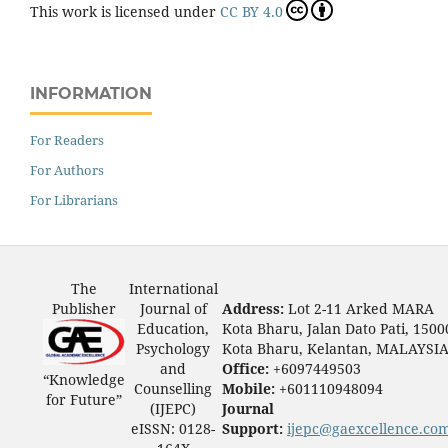
This work is licensed under
CC BY 4.0
INFORMATION
For Readers
For Authors
For Librarians
The
International
Publisher
Journal of
Address:
Lot 2-11 Arked MARA
Education,
Kota Bharu, Jalan Dato Pati, 1500
Psychology
Kota Bharu, Kelantan, MALAYSI
and
Office:
+6097449503
“Knowledge
Counselling
Mobile:
+601110948094
for Future”
(IJEPC)
Journal
eISSN: 0128-
Support:
ijepc@gaexcellence.co