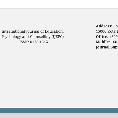
Address:
Lo
International Journal of Education,
15000 Kota 
Psychology and Counselling (IJEPC)
Office:
+609
eISSN: 0128-164X
Mobile:
+60
Journal Sup