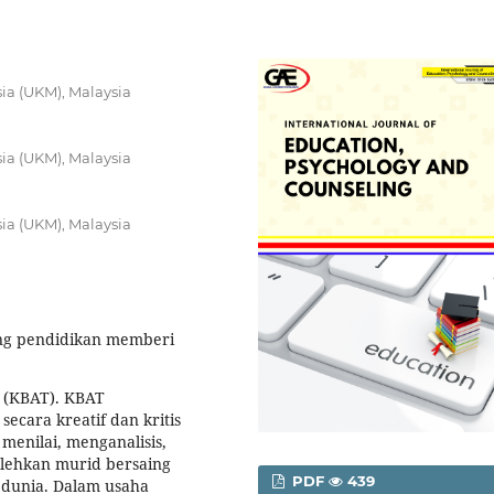
ia (UKM), Malaysia
ia (UKM), Malaysia
ia (UKM), Malaysia
ng pendidikan memberi
i (KBAT). KBAT
cara kreatif dan kritis
enilai, menganalisis,
lehkan murid bersaing
PDF
439
dunia. Dalam usaha