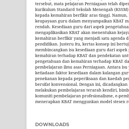
tersebut, mata pelajaran Perniagaan telah dip
kurikulum Standard Sekolah Menengah (KSSM)
kepada kemahiran berfikir aras tinggi. Namun,
keupayaan guru dalam menyampaikan KBAT mas
rendah. Kesediaan guru dari aspek pengetahu
mengaplikasikan KBAT akan menentukan kejay
kemahiran berfikir yang menjadi satu agenda d
pendidikan. Justeru itu, kertas konsep ini bert
membincangkan isu kesediaan guru dari aspek
kemahiran terhadap KBAT dan pendekatan unt
pengetahuan dan kemahiran terhadap KBAT da
pembelajaran ilmu asas Perniagaan. Antara isu y
ketiadaan faktor kesediaan dalam kalangan gu
penekanan kepada peperiksaan dan kaedah pe
bersifat konvensional. Dengan ini, dicadangka
melakukan pembelajaran terarah kendiri, bim
komuniti pembelajaran profesionalisme, e-pem
menerapkan KBAT menggunkan model stesen ro
DOWNLOADS