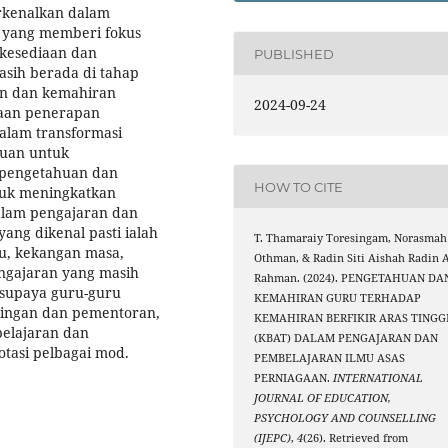
erkenalkan dalam
 yang memberi fokus
 kesediaan dan
PUBLISHED
ih berada di tahap
an dan kemahiran
2024-09-24
aan penerapan
alam transformasi
ujuan untuk
 pengetahuan dan
HOW TO CITE
uk meningkatkan
lam pengajaran dan
ang dikenal pasti ialah
T. Thamaraiy Toresingam, Norasmah
ru, kekangan masa,
Othman, & Radin Siti Aishah Radin A
ngajaran yang masih
Rahman. (2024). PENGETAHUAN DA
n supaya guru-guru
KEMAHIRAN GURU TERHADAP
bingan dan pementoran,
KEMAHIRAN BERFIKIR ARAS TINGG
belajaran dan
(KBAT) DALAM PENGAJARAN DAN
tasi pelbagai mod.
PEMBELAJARAN ILMU ASAS
PERNIAGAAN.
INTERNATIONAL
JOURNAL OF EDUCATION,
PSYCHOLOGY AND COUNSELLING
(IJEPC)
,
4
(26). Retrieved from