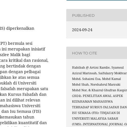
PUBLISHED
IS) diperkenalkan
2024-09-24
IPT) bermula sesi
ni merupakan inisiatif
HOW TO CITE
zlee Malik bagi
ra kritikal dan rasional,
ping bertindak dengan
Habibah @ Artini Ramlie, Syamsul
pan dengan pelbagai
Azizul Marinsah, Saifulazry Mokhtar
jibkan ke atas semua
Mohd. Sohaimi Esa, Mohd Kamal
suklah di Universiti
Mohd Shah, Norshahrul Marzuki
falsafah merupakan satu
Mohd Nor, & Khairul Ghufran Kaspin
kan Kursus Falsafah dan
(2024). PENELITIAN AWAL ASPEK
an ini dilihat relevan
KEFAHAMAN MAHASISWA
mahasiswa Universiti
TERHADAP KURSUS FALSAFAH DAN
 dan Isu Semasa (FIS)
ISU SEMASA (FIS): TINJAUAN DI
i kemasukan tahun
UNIVERSITI MALAYSIA SABAH
elidikan kuantitatif dan
(UMS).
INTERNATIONAL JOURNAL O