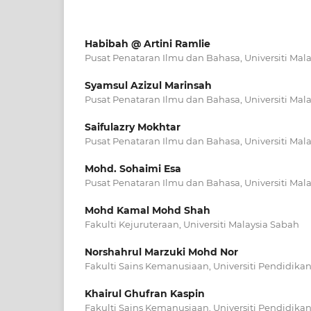
Habibah @ Artini Ramlie
Pusat Penataran Ilmu dan Bahasa, Universiti Mal
Syamsul Azizul Marinsah
Pusat Penataran Ilmu dan Bahasa, Universiti Mal
Saifulazry Mokhtar
Pusat Penataran Ilmu dan Bahasa, Universiti Mal
Mohd. Sohaimi Esa
Pusat Penataran Ilmu dan Bahasa, Universiti Mal
Mohd Kamal Mohd Shah
Fakulti Kejuruteraan, Universiti Malaysia Sabah
Norshahrul Marzuki Mohd Nor
Fakulti Sains Kemanusiaan, Universiti Pendidikan 
Khairul Ghufran Kaspin
Fakulti Sains Kemanusiaan, Universiti Pendidikan 