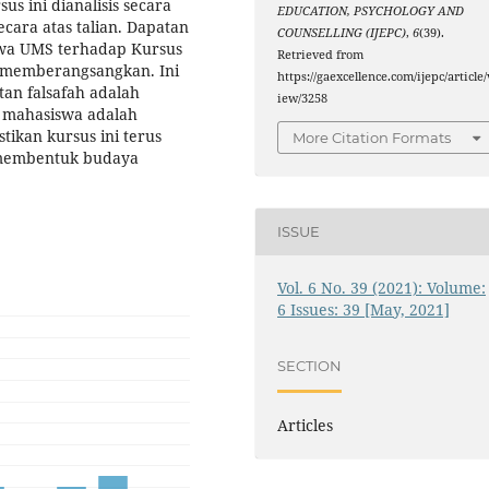
 ini dianalisis secara
EDUCATION, PSYCHOLOGY AND
ecara atas talian. Dapatan
COUNSELLING (IJEPC)
,
6
(39).
wa UMS terhadap Kursus
Retrieved from
an memberangsangkan. Ini
https://gaexcellence.com/ijepc/article/
an falsafah adalah
iew/3258
n mahasiswa adalah
ikan kursus ini terus
More Citation Formats
 membentuk budaya
ISSUE
Vol. 6 No. 39 (2021): Volume:
6 Issues: 39 [May, 2021]
SECTION
Articles