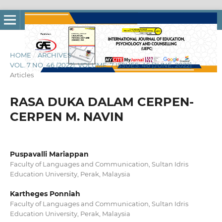
HOME
/
ARCHIVES
/
VOL. 7 NO. 46 (2022): VOLUME: 7 ISSUES: 46 [JUNE, 2022]
/
Articles
RASA DUKA DALAM CERPEN-
CERPEN M. NAVIN
Puspavalli Mariappan
Faculty of Languages and Communication, Sultan Idris
Education University, Perak, Malaysia
Kartheges Ponniah
Faculty of Languages and Communication, Sultan Idris
Education University, Perak, Malaysia