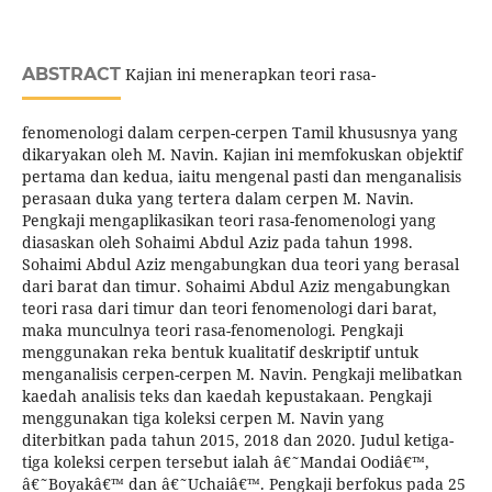
ABSTRACT
Kajian ini menerapkan teori rasa-
fenomenologi dalam cerpen-cerpen Tamil khususnya yang
dikaryakan oleh M. Navin. Kajian ini memfokuskan objektif
pertama dan kedua, iaitu mengenal pasti dan menganalisis
perasaan duka yang tertera dalam cerpen M. Navin.
Pengkaji mengaplikasikan teori rasa-fenomenologi yang
diasaskan oleh Sohaimi Abdul Aziz pada tahun 1998.
Sohaimi Abdul Aziz mengabungkan dua teori yang berasal
dari barat dan timur. Sohaimi Abdul Aziz mengabungkan
teori rasa dari timur dan teori fenomenologi dari barat,
maka munculnya teori rasa-fenomenologi. Pengkaji
menggunakan reka bentuk kualitatif deskriptif untuk
menganalisis cerpen-cerpen M. Navin. Pengkaji melibatkan
kaedah analisis teks dan kaedah kepustakaan. Pengkaji
menggunakan tiga koleksi cerpen M. Navin yang
diterbitkan pada tahun 2015, 2018 dan 2020. Judul ketiga-
tiga koleksi cerpen tersebut ialah â€˜Mandai Oodiâ€™,
â€˜Boyakâ€™ dan â€˜Uchaiâ€™. Pengkaji berfokus pada 25