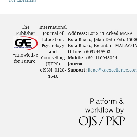
The
International
Publisher
Journal of
Address:
Lot 2-11 Arked MARA
Education,
Kota Bharu, Jalan Dato Pati, 1500
Psychology
Kota Bharu, Kelantan, MALAYSI
and
Office:
+6097449503
“Knowledge
Counselling
Mobile:
+601110948094
for Future”
(IJEPC)
Journal
eISSN: 0128-
Support:
ijepc@gaexcellence.co
164X