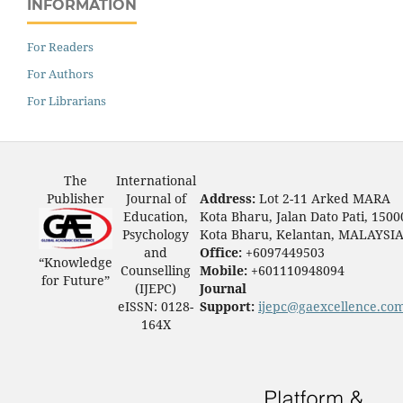
INFORMATION
For Readers
For Authors
For Librarians
The
International
Publisher
Journal of
Address:
Lot 2-11 Arked MARA
Education,
Kota Bharu, Jalan Dato Pati, 1500
Psychology
Kota Bharu, Kelantan, MALAYSI
and
Office:
+6097449503
“Knowledge
Counselling
Mobile:
+601110948094
for Future”
(IJEPC)
Journal
eISSN: 0128-
Support:
ijepc@gaexcellence.co
164X