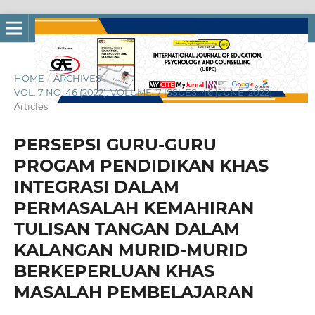
HOME
/
ARCHIVES
/
VOL. 7 NO. 46 (2022): VOLUME: 7 ISSUES: 46 [JUNE, 2022]
/
Articles
PERSEPSI GURU-GURU
PROGAM PENDIDIKAN KHAS
INTEGRASI DALAM
PERMASALAH KEMAHIRAN
TULISAN TANGAN DALAM
KALANGAN MURID-MURID
BERKEPERLUAN KHAS
MASALAH PEMBELAJARAN