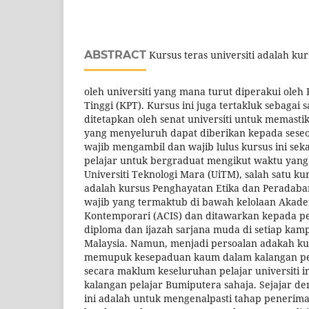
ABSTRACT
Kursus teras universiti adalah kur
oleh universiti yang mana turut diperakui oleh
Tinggi (KPT). Kursus ini juga tertakluk sebagai 
ditetapkan oleh senat universiti untuk memast
yang menyeluruh dapat diberikan kepada seseor
wajib mengambil dan wajib lulus kursus ini se
pelajar untuk bergraduat mengikut waktu yang 
Universiti Teknologi Mara (UiTM), salah satu kur
adalah kursus Penghayatan Etika dan Peradab
wajib yang termaktub di bawah kelolaan Akade
Kontemporari (ACIS) dan ditawarkan kepada pe
diploma dan ijazah sarjana muda di setiap ka
Malaysia. Namun, menjadi persoalan adakah ku
memupuk kesepaduan kaum dalam kalangan pe
secara maklum keseluruhan pelajar universiti in
kalangan pelajar Bumiputera sahaja. Sejajar deng
ini adalah untuk mengenalpasti tahap penerima