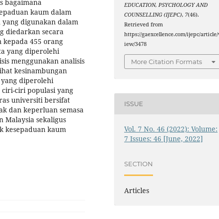
is bagaimana
EDUCATION, PSYCHOLOGY AND
sepaduan kaum dalam
COUNSELLING (IJEPC)
,
7
(46).
an yang digunakan dalam
Retrieved from
g diedarkan secara
https://gaexcellence.com/ijepc/article/
m kepada 455 orang
iew/3478
ta yang diperolehi
sis menggunakan analisis
More Citation Formats
elihat kesinambungan
 yang diperolehi
iri-ciri populasi yang
as universiti bersifat
ISSUE
dak dan keperluan semasa
Malaysia sekaligus
Vol. 7 No. 46 (2022): Volume:
k kesepaduan kaum
7 Issues: 46 [June, 2022]
SECTION
Articles