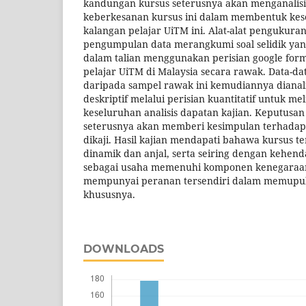
kandungan kursus seterusnya akan menganalis
keberkesanan kursus ini dalam membentuk ke
kalangan pelajar UiTM ini. Alat-alat pengukur
pengumpulan data merangkumi soal selidik yan
dalam talian menggunakan perisian google for
pelajar UiTM di Malaysia secara rawak. Data-da
daripada sampel rawak ini kemudiannya dianali
deskriptif melalui perisian kuantitatif untuk m
keseluruhan analisis dapatan kajian. Keputusan
seterusnya akan memberi kesimpulan terhadap c
dikaji. Hasil kajian mendapati bahawa kursus ter
dinamik dan anjal, serta seiring dengan kehen
sebagai usaha memenuhi komponen kenegaraan 
mempunyai peranan tersendiri dalam memupu
khususnya.
DOWNLOADS