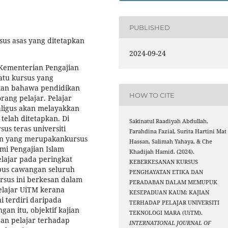
PUBLISHED
sus asas yang ditetapkan
2024-09-24
 Kementerian Pengajian
satu kursus yang
ikan bahawa pendidikan
HOW TO CITE
ang pelajar. Pelajar
kaligus akan melayakkan
telah ditetapkan. Di
Sakinatul Raadiyah Abdullah,
sus teras universiti
Farahdina Fazial, Surita Hartini Mat
an yang merupakankursus
Hassan, Salimah Yahaya, & Che
mi Pengajian Islam
Khadijah Hamid. (2024).
lajar pada peringkat
KEBERKESANAN KURSUS
mpus cawangan seluruh
PENGHAYATAN ETIKA DAN
rsus ini berkesan dalam
PERADABAN DALAM MEMUPUK
lajar UiTM kerana
KESEPADUAN KAUM: KAJIAN
i terdiri daripada
TERHADAP PELAJAR UNIVERSITI
an itu, objektif kajian
TEKNOLOGI MARA (UiTM).
an pelajar terhadap
INTERNATIONAL JOURNAL OF