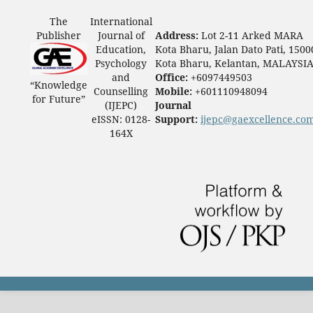
The
International
Publisher
Journal of
Address:
Lot 2-11 Arked MARA
Education,
Kota Bharu, Jalan Dato Pati, 1500
Psychology
Kota Bharu, Kelantan, MALAYSI
and
Office:
+6097449503
“Knowledge
Counselling
Mobile:
+601110948094
for Future”
(IJEPC)
Journal
eISSN: 0128-
Support:
ijepc@gaexcellence.co
164X