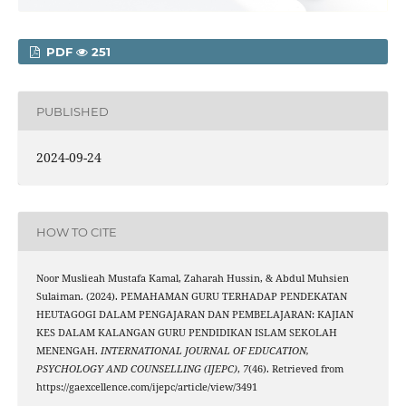
PDF
251
PUBLISHED
2024-09-24
HOW TO CITE
Noor Muslieah Mustafa Kamal, Zaharah Hussin, & Abdul Muhsien
Sulaiman. (2024). PEMAHAMAN GURU TERHADAP PENDEKATAN
HEUTAGOGI DALAM PENGAJARAN DAN PEMBELAJARAN: KAJIAN
KES DALAM KALANGAN GURU PENDIDIKAN ISLAM SEKOLAH
MENENGAH.
INTERNATIONAL JOURNAL OF EDUCATION,
PSYCHOLOGY AND COUNSELLING (IJEPC)
,
7
(46). Retrieved from
https://gaexcellence.com/ijepc/article/view/3491