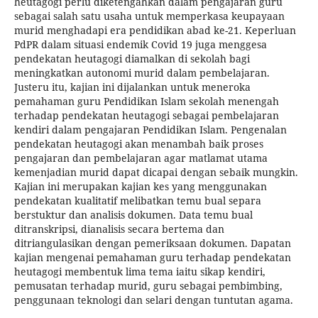
heutagogi perlu diketengahkan dalam pengajaran guru
sebagai salah satu usaha untuk memperkasa keupayaan
murid menghadapi era pendidikan abad ke-21. Keperluan
PdPR dalam situasi endemik Covid 19 juga menggesa
pendekatan heutagogi diamalkan di sekolah bagi
meningkatkan autonomi murid dalam pembelajaran.
Justeru itu, kajian ini dijalankan untuk meneroka
pemahaman guru Pendidikan Islam sekolah menengah
terhadap pendekatan heutagogi sebagai pembelajaran
kendiri dalam pengajaran Pendidikan Islam. Pengenalan
pendekatan heutagogi akan menambah baik proses
pengajaran dan pembelajaran agar matlamat utama
kemenjadian murid dapat dicapai dengan sebaik mungkin.
Kajian ini merupakan kajian kes yang menggunakan
pendekatan kualitatif melibatkan temu bual separa
berstuktur dan analisis dokumen. Data temu bual
ditranskripsi, dianalisis secara bertema dan
ditriangulasikan dengan pemeriksaan dokumen. Dapatan
kajian mengenai pemahaman guru terhadap pendekatan
heutagogi membentuk lima tema iaitu sikap kendiri,
pemusatan terhadap murid, guru sebagai pembimbing,
penggunaan teknologi dan selari dengan tuntutan agama.