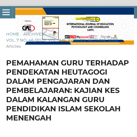
HOME
/
ARCHIVES
/
VOL. 7 NO. 46 (2022): VOLUME: 7 ISSUES: 46 [JUNE, 2022]
/
Articles
PEMAHAMAN GURU TERHADAP
PENDEKATAN HEUTAGOGI
DALAM PENGAJARAN DAN
PEMBELAJARAN: KAJIAN KES
DALAM KALANGAN GURU
PENDIDIKAN ISLAM SEKOLAH
MENENGAH