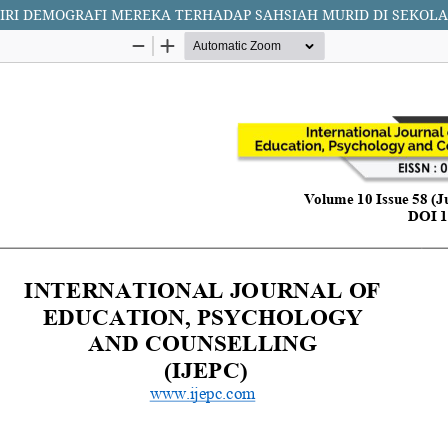
CIRI DEMOGRAFI MEREKA TERHADAP SAHSIAH MURID DI SEKO