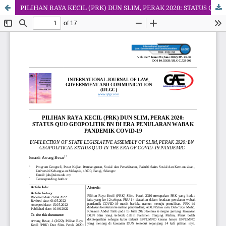
PILIHAN RAYA KECIL (PRK) DUN SLIM, PERAK 2020: STATUS QUO GEOPOLITIK BN DI ERA PENULARAN WABAK PANDEMIK COVID-19