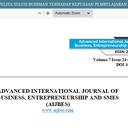
LITA SULUH BUDIMAN TERHADAP KEPUASAN PEMBELAJARAN P