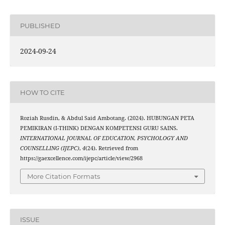
PUBLISHED
2024-09-24
HOW TO CITE
Roziah Rusdin, & Abdul Said Ambotang. (2024). HUBUNGAN PETA
PEMIKIRAN (I-THINK) DENGAN KOMPETENSI GURU SAINS.
INTERNATIONAL JOURNAL OF EDUCATION, PSYCHOLOGY AND
COUNSELLING (IJEPC)
,
4
(24). Retrieved from
https://gaexcellence.com/ijepc/article/view/2968
More Citation Formats
ISSUE