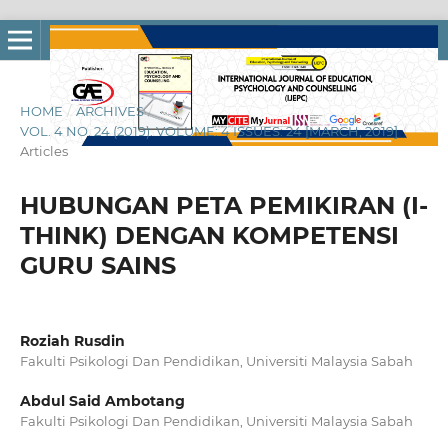
HOME
/
ARCHIVES
/
VOL. 4 NO. 24 (2019): VOLUME: 4 ISSUES: 24 [MARCH, 2019]
/
Articles
HUBUNGAN PETA PEMIKIRAN (I-
THINK) DENGAN KOMPETENSI
GURU SAINS
Roziah Rusdin
Fakulti Psikologi Dan Pendidikan, Universiti Malaysia Sabah
Abdul Said Ambotang
Fakulti Psikologi Dan Pendidikan, Universiti Malaysia Sabah