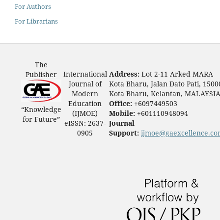
For Authors
For Librarians
The
International
Address:
Lot 2-11 Arked MARA
Publisher
Journal of
Kota Bharu, Jalan Dato Pati, 1500
Modern
Kota Bharu, Kelantan, MALAYSI
Education
Office:
+6097449503
“Knowledge
(IJMOE)
Mobile:
+601110948094
for Future”
eISSN: 2637-
Journal
0905
Support:
ijmoe@gaexcellence.c