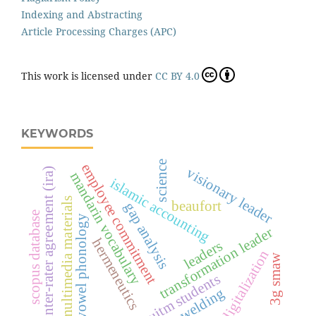
Indexing and Abstracting
Article Processing Charges (APC)
This work is licensed under
CC BY 4.0
KEYWORDS
science
employee commitment
visionary leader
inter-rater agreement (ira)
mandarin vocabulary
islamic accounting
multimedia materials
beaufort
gap analysis
scopus database
vowel phonology
transformation leader
hermeneutics
leaders
digitalization
3g smaw
uitm students
welding