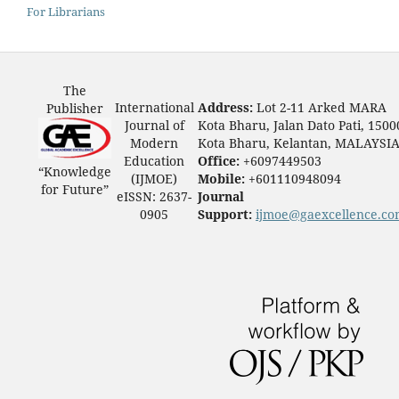
For Librarians
The
International
Address:
Lot 2-11 Arked MARA
Publisher
Journal of
Kota Bharu, Jalan Dato Pati, 1500
Modern
Kota Bharu, Kelantan, MALAYSI
Education
Office:
+6097449503
“Knowledge
(IJMOE)
Mobile:
+601110948094
for Future”
eISSN: 2637-
Journal
0905
Support:
ijmoe@gaexcellence.c