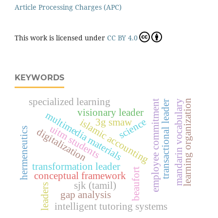
Article Processing Charges (APC)
This work is licensed under
CC BY 4.0
KEYWORDS
specialized learning
learning organization
employee commitment
mandarin vocabulary
transactional leader
visionary leader
multimedia materials
science
3g smaw
islamic accounting
uitm students
hermeneutics
digitalization
transformation leader
beaufort
conceptual framework
sjk (tamil)
leaders
gap analysis
intelligent tutoring systems