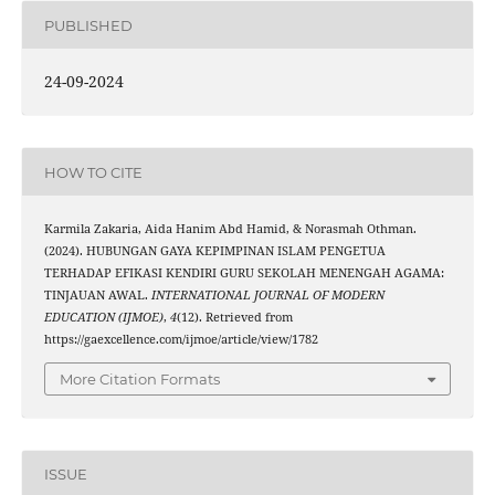
PUBLISHED
24-09-2024
HOW TO CITE
Karmila Zakaria, Aida Hanim Abd Hamid, & Norasmah Othman.
(2024). HUBUNGAN GAYA KEPIMPINAN ISLAM PENGETUA
TERHADAP EFIKASI KENDIRI GURU SEKOLAH MENENGAH AGAMA:
TINJAUAN AWAL.
INTERNATIONAL JOURNAL OF MODERN
EDUCATION (IJMOE)
,
4
(12). Retrieved from
https://gaexcellence.com/ijmoe/article/view/1782
More Citation Formats
ISSUE