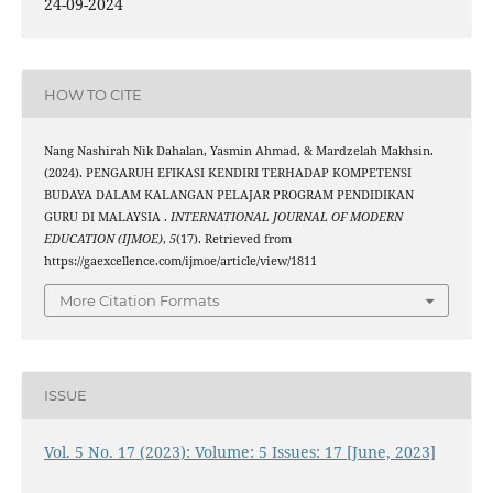
24-09-2024
HOW TO CITE
Nang Nashirah Nik Dahalan, Yasmin Ahmad, & Mardzelah Makhsin.
(2024). PENGARUH EFIKASI KENDIRI TERHADAP KOMPETENSI
BUDAYA DALAM KALANGAN PELAJAR PROGRAM PENDIDIKAN
GURU DI MALAYSIA .
INTERNATIONAL JOURNAL OF MODERN
EDUCATION (IJMOE)
,
5
(17). Retrieved from
https://gaexcellence.com/ijmoe/article/view/1811
More Citation Formats
ISSUE
Vol. 5 No. 17 (2023): Volume: 5 Issues: 17 [June, 2023]