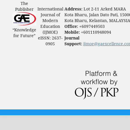
The
International
Address:
Lot 2-11 Arked MARA
Publisher
Journal of
Kota Bharu, Jalan Dato Pati, 1500
Modern
Kota Bharu, Kelantan, MALAYSI
Education
Office:
+6097449503
“Knowledge
(IJMOE)
Mobile:
+601110948094
for Future”
eISSN: 2637-
Journal
0905
Support:
ijmoe@gaexcellence.c