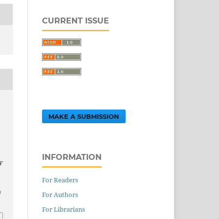
CURRENT ISSUE
MAKE A SUBMISSION
INFORMATION
F
.
For Readers
/
For Authors
For Librarians