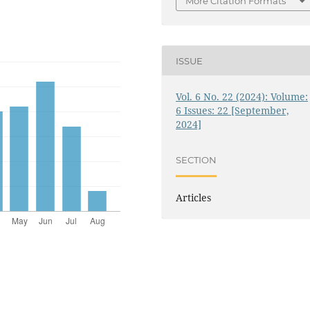
More Citation Formats
ISSUE
Vol. 6 No. 22 (2024): Volume:
6 Issues: 22 [September,
2024]
SECTION
Articles