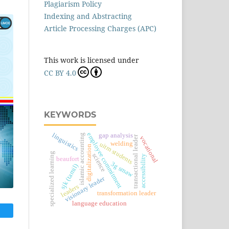
Plagiarism Policy
Indexing and Abstracting
Article Processing Charges (APC)
This work is licensed under
CC BY 4.0
KEYWORDS
employee commitment
gap analysis
linguistics
islamic accounting
transactional leader
vocational
welding
uitm students
digitalization
specialized learning
science
accessibility
beaufort
3g smaw
sjk (tamil)
visionary leader
leaders
transformation leader
language education