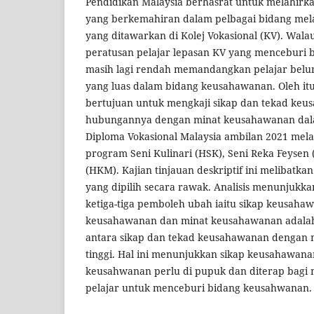
Pendidikan Malaysia berhasrat untuk melahir
yang berkemahiran dalam pelbagai bidang mel
yang ditawarkan di Kolej Vokasional (KV). Wal
peratusan pelajar lepasan KV yang menceburi
masih lagi rendah memandangkan pelajar belu
yang luas dalam bidang keusahawanan. Oleh itu,
bertujuan untuk mengkaji sikap dan tekad ke
hubungannya dengan minat keusahawanan dala
Diploma Vokasional Malaysia ambilan 2021 melal
program Seni Kulinari (HSK), Seni Reka Feysen
(HKM). Kajian tinjauan deskriptif ini melibatk
yang dipilih secara rawak. Analisis menunjukka
ketiga-tiga pemboleh ubah iaitu sikap keusaha
keusahawanan dan minat keusahawanan adalah
antara sikap dan tekad keusahawanan dengan 
tinggi. Hal ini menunjukkan sikap keusahawana
keusahwanan perlu di pupuk dan diterap bagi
pelajar untuk menceburi bidang keusahwanan.