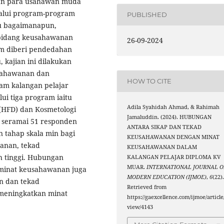
kan para usahawan muda
alui program-program
PUBLISHED
au bagaimanapun,
 bidang keusahawanan
26-09-2024
m diberi pendedahan
 kajian ini dilakukan
usahawanan dan
HOW TO CITE
m kalangan pelajar
ui tiga program iaitu
Adila Syahidah Ahmad, & Rahimah
 (HFD) dan Kosmetologi
Jamaluddin. (2024). HUBUNGAN
an seramai 51 responden
ANTARA SIKAP DAN TEKAD
n tahap skala min bagi
KEUSAHAWANAN DENGAN MINAT
wanan, tekad
KEUSAHAWANAN DALAM
 tinggi. Hubungan
KALANGAN PELAJAR DIPLOMA KV
MUAR.
INTERNATIONAL JOURNAL O
minat keusahawanan juga
MODERN EDUCATION (IJMOE)
,
6
(22)
n dan tekad
Retrieved from
 meningkatkan minat
https://gaexcellence.com/ijmoe/article
view/4143