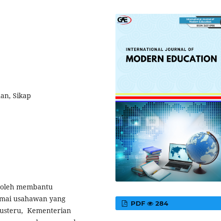
an, Sikap
 boleh membantu
amai usahawan yang
PDF
284
 Justeru, Kementerian