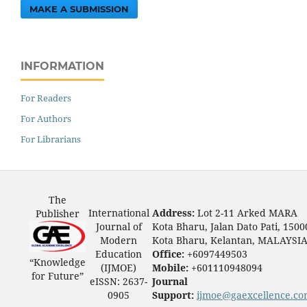
MAKE A SUBMISSION
INFORMATION
For Readers
For Authors
For Librarians
The
International
Address:
Lot 2-11 Arked MARA
Publisher
Journal of
Kota Bharu, Jalan Dato Pati, 1500
Modern
Kota Bharu, Kelantan, MALAYSI
Education
Office:
+6097449503
“Knowledge
(IJMOE)
Mobile:
+601110948094
for Future”
eISSN: 2637-
Journal
0905
Support:
ijmoe@gaexcellence.c