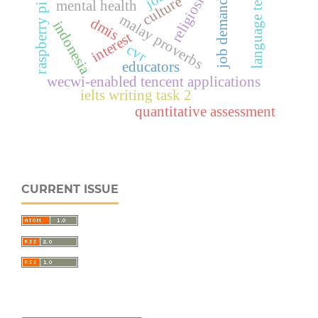
language teaching
religiosity
culture
job demand
mental health
raspberry pi
malay proverbs
dmis
indonesia
interest
cvr
educators
wecwi-enabled tencent applications
ielts writing task 2
quantitative assessment
CURRENT ISSUE