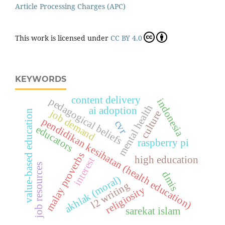
Article Processing Charges (APC)
This work is licensed under
CC BY 4.0
KEYWORDS
content delivery
pedagogical beliefs
indonesia
mental health
ai adoption
job demand
value-based education
culture
pendidikan kesihatan (health education)
cvr
educators
raspberry pi
malay proverbs
high education
interest
job resources
dmis
akhlak (moral)
l2 writing
religiosity
sarekat islam