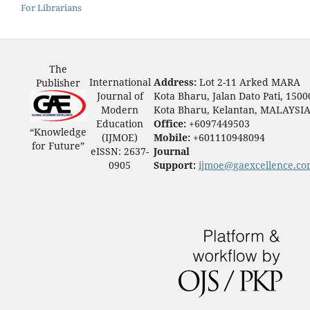
For Librarians
The
International
Address:
Lot 2-11 Arked MARA
Publisher
Journal of
Kota Bharu, Jalan Dato Pati, 1500
Modern
Kota Bharu, Kelantan, MALAYSI
Education
Office:
+6097449503
“Knowledge
(IJMOE)
Mobile:
+601110948094
for Future”
eISSN: 2637-
Journal
0905
Support:
ijmoe@gaexcellence.c