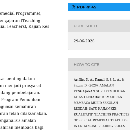
PDF
45
Remedial Programme),
engajaran (Teaching
ial Teachers), Kajian Kes
PUBLISHED
29-06-2026
HOW TO CITE
as penting dalam
Ariffin, N. A., Kamal, S. S. L. A., &
an menjadi prasyarat
Sazan, D. (2026). AMALAN
PENGAJARAN GURU PEMULIHAN
idang pembelajaran.
KHAS TERHADAP KEMAHIRAN
 Program Pemulihan
MEMBACA MURID SEKOLAH
guasai kemahiran
RENDAH: SATU KAJIAN KES
ran telah dilaksanakan.
KUALITATIF: TEACHING PRACTICES
enganalisis amalan
OF SPECIAL REMEDIAL TEACHERS
IN ENHANCING READING SKILLS
mahiran membaca bagi