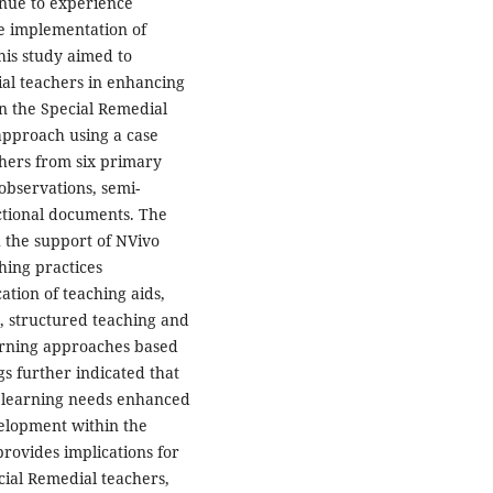
inue to experience
the implementation of
this study aimed to
ial teachers in enhancing
in the Special Remedial
approach using a case
chers from six primary
observations, semi-
uctional documents. The
 the support of NVivo
hing practices
tion of teaching aids,
, structured teaching and
arning approaches based
gs further indicated that
s’ learning needs enhanced
elopment within the
rovides implications for
ial Remedial teachers,