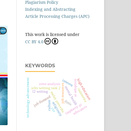
Plagiarism Policy
Indexing and Abstracting
Article Processing Charges (APC)
This work is licensed under
CC BY 4.0
KEYWORDS
technology advancement
high education
interest
ai adoption
error analysis
job resources
mental health
ielts writing task 2
indonesia
l2 writing
malay proverbs
job demand
dmis
culture
religiosity
raspberry pi
educators
cvr