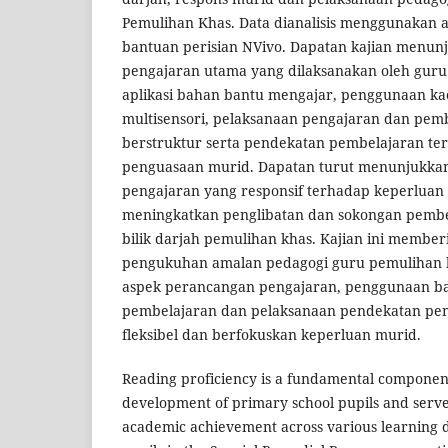
Pemulihan Khas. Data dianalisis menggunakan a
bantuan perisian NVivo. Dapatan kajian menu
pengajaran utama yang dilaksanakan oleh guru 
aplikasi bahan bantu mengajar, penggunaan ka
multisensori, pelaksanaan pengajaran dan pem
berstruktur serta pendekatan pembelajaran te
penguasaan murid. Dapatan turut menunjukka
pengajaran yang responsif terhadap keperlua
meningkatkan penglibatan dan sokongan pemb
bilik darjah pemulihan khas. Kajian ini member
pengukuhan amalan pedagogi guru pemulihan 
aspek perancangan pengajaran, penggunaan b
pembelajaran dan pelaksanaan pendekatan pen
fleksibel dan berfokuskan keperluan murid.
Reading proficiency is a fundamental component 
development of primary school pupils and serves
academic achievement across various learning