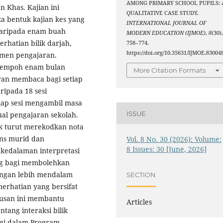
AMONG PRIMARY SCHOOL PUPILS: 
 Khas. Kajian ini
QUALITATIVE CASE STUDY.
a bentuk kajian kes yang
INTERNATIONAL JOURNAL OF
daripada enam buah
MODERN EDUCATION (IJMOE)
,
8
(30)
rhatian bilik darjah,
758–774.
https://doi.org/10.35631/IJMOE.83004
umen pengajaran.
 tempoh enam bulan
More Citation Formats
ran membaca bagi setiap
ripada 18 sesi
tiap sesi mengambil masa
ISSUE
ual pengajaran sekolah.
k turut merekodkan nota
ons murid dan
Vol. 8 No. 30 (2026): Volume:
8 Issues: 30 [June, 2026]
kedalaman interpretasi
ng bagi membolehkan
engan lebih mendalam
SECTION
rhatian yang bersifat
erusan ini membantu
Articles
ang interaksi bilik
ogi dalam Program