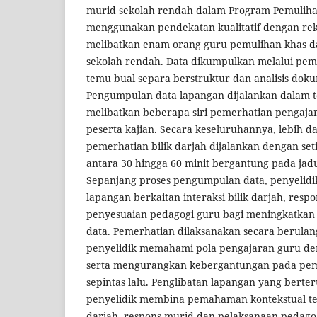
murid sekolah rendah dalam Program Pemulihan
menggunakan pendekatan kualitatif dengan rek
melibatkan enam orang guru pemulihan khas 
sekolah rendah. Data dikumpulkan melalui peme
temu bual separa berstruktur dan analisis dok
Pengumpulan data lapangan dijalankan dalam
melibatkan beberapa siri pemerhatian pengaja
peserta kajian. Secara keseluruhannya, lebih da
pemerhatian bilik darjah dijalankan dengan se
antara 30 hingga 60 minit bergantung pada jad
Sepanjang proses pengumpulan data, penyelidi
lapangan berkaitan interaksi bilik darjah, resp
penyesuaian pedagogi guru bagi meningkatkan 
data. Pemerhatian dilaksanakan secara berula
penyelidik memahami pola pengajaran guru d
serta mengurangkan kebergantungan pada peme
sepintas lalu. Penglibatan lapangan yang bert
penyelidik membina pemahaman kontekstual tent
darjah, respons murid dan pelaksanaan pedag