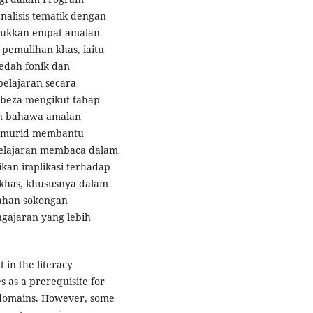
nalisis tematik dengan
njukkan empat amalan
pemulihan khas, iaitu
edah fonik dan
belajaran secara
rbeza mengikut tahap
n bahawa amalan
n murid membantu
elajaran membaca dalam
ikan implikasi terhadap
khas, khususnya dalam
ahan sokongan
gajaran yang lebih
in the literacy
 as a prerequisite for
 domains. However, some