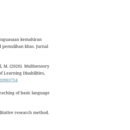
Penguasaan kemahiran
pemulihan khas. Jurnal
ll, M. (2020). Multisensory
f Learning Disabilities,
420903754
 teaching of basic language
litative research method.